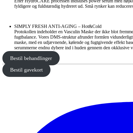
Efter HydroCARE processen indsluses power serum med højk
fyldigere og fuldstændig hydreret ud. Små rynker kan reduceres,
SIMPLY FRESH ANTI-AGING – Hot&Cold
Protokollen indeholder en Vasculin Maske der ikke blot fremmer
fugtbalance. Vores DMS-struktur afrunder formlen vidunderli
maske, med en udjævnende, kølende og fugtgivende effekt basere
serummerne endnu dybere ind i huden gennem den okklusive v
Bestil behandlinger
Bestil gavekort