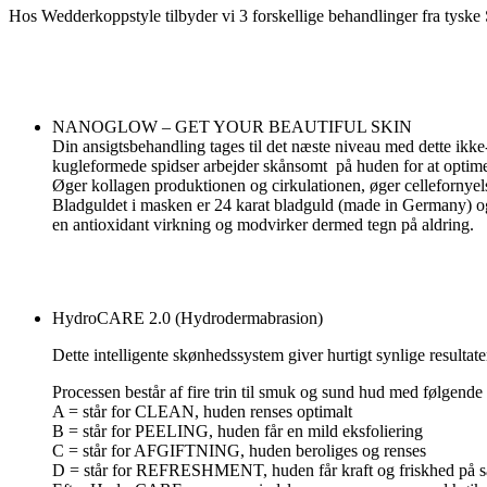
Hos Wedderkoppstyle tilbyder vi 3 forskellige behandlinger fra tyske
NANOGLOW – GET YOUR BEAUTIFUL SKIN
Din ansigtsbehandling tages til det næste niveau med dette ikke
kugleformede spidser arbejder skånsomt på huden for at optimer
Øger kollagen produktionen og cirkulationen, øger cellefornyelse
Bladguldet i masken er 24 karat bladguld (made in Germany) og d
en antioxidant virkning og modvirker dermed tegn på aldring.
HydroCARE 2.0 (Hydrodermabrasion)
Dette intelligente skønhedssystem giver hurtigt synlige resultate
Processen består af fire trin til smuk og sund hud med følgende
A = står for CLEAN, huden renses optimalt
B = står for PEELING, huden får en mild eksfoliering
C = står for AFGIFTNING, huden beroliges og renses
D = står for REFRESHMENT, huden får kraft og friskhed på s