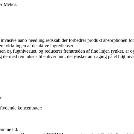
 S’Metics:
-invasive nano-needling redskab der forbedrer produkt absorptionen for 
e virkningen af de aktive ingredienser.
n og fugtniveauet, og reducerer fremtræden af fine linjer, rynker, ar og 
ermed ren luksus til enhver hud, der ønsker anti-aging på et højt nive
r
 flydende koncentrater:
amme tid.