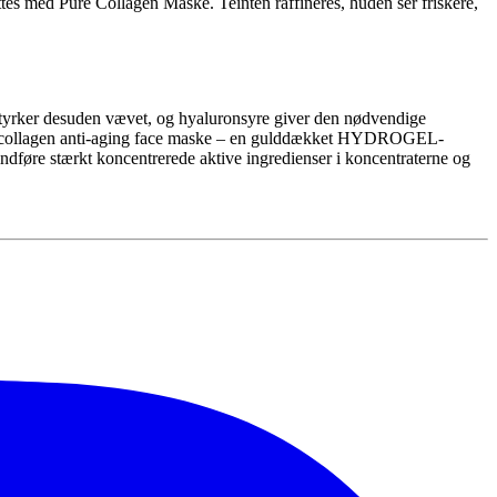
ttes med Pure Collagen Maske. Teinten raffineres, huden ser friskere,
 styrker desuden vævet, og hyaluronsyre giver den nødvendige
den collagen anti-aging face maske – en gulddækket HYDROGEL-
ndføre stærkt koncentrerede aktive ingredienser i koncentraterne og