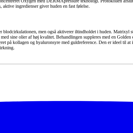
oncentreret Oxygen med DERMApressure teknologi. P
rotokollen afslu
 aktive ingredienser giver huden en fast følelse.
 blodcirkulationen, men også aktiverer iltindholdet i huden. Matrixyl
gt med sine olier af høj kvalitet. Behandlingen suppleres med en Gol
t på kollagen og hyaluronsyre med guldreference. Den er ideel til at i
irkning.