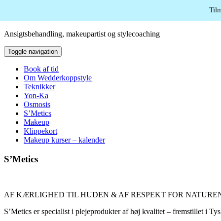
Skip to content
Til
Ansigtsbehandling, makeupartist og stylecoaching
Toggle navigation
Book af tid
Om Wedderkoppstyle
Teknikker
Yon-Ka
Osmosis
S’Metics
Makeup
Klippekort
Makeup kurser – kalender
S’Metics
AF KÆRLIGHED TIL HUDEN & AF RESPEKT FOR NATURE
S’Metics er specialist i plejeprodukter af høj kvalitet – fremstillet i 