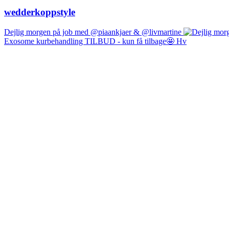
wedderkoppstyle
Dejlig morgen på job med @piaankjaer & @livmartine
Exosome kurbehandling TILBUD - kun få tilbage🤩 Hv