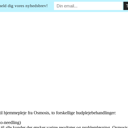
meld dig vores nyhedsbrev!
il hjemmepleje fra Osmosis, to forskellige hudplejebehandlinger:
-needling)
l alle kunder der ønsker varige resultater og problemløsning. Osmosis 