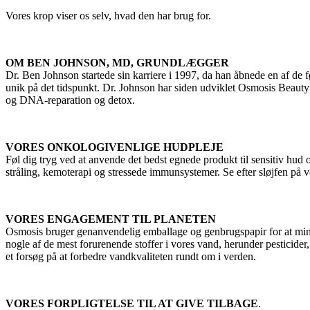
Vores krop viser os selv, hvad den har brug for.
OM BEN JOHNSON, MD, GRUNDLÆGGER
Dr. Ben Johnson startede sin karriere i 1997, da han åbnede en af ​​d
unik på det tidspunkt. Dr. Johnson har siden udviklet Osmosis Beauty
og DNA-reparation og detox.
VORES ONKOLOGIVENLIGE HUDPLEJE
Føl dig tryg ved at anvende det bedst egnede produkt til sensitiv hud
stråling, kemoterapi og stressede immunsystemer. Se efter sløjfen på v
VORES ENGAGEMENT TIL PLANETEN
Osmosis bruger genanvendelig emballage og genbrugspapir for at mindske
nogle af de mest forurenende stoffer i vores vand, herunder pesticid
et forsøg på at forbedre vandkvaliteten rundt om i verden.
VORES FORPLIGTELSE TIL AT GIVE TILBAGE
.