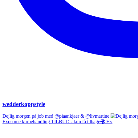
wedderkoppstyle
Dejlig morgen på job med @piaankjaer & @livmartine
Exosome kurbehandling TILBUD - kun få tilbage🤩 Hv