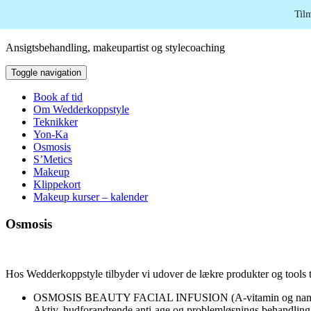
Skip to content
Til
Ansigtsbehandling, makeupartist og stylecoaching
Toggle navigation
Book af tid
Om Wedderkoppstyle
Teknikker
Yon-Ka
Osmosis
S’Metics
Makeup
Klippekort
Makeup kurser – kalender
Osmosis
Hos Wedderkoppstyle tilbyder vi udover de lækre produkter og tools t
OSMOSIS BEAUTY FACIAL INFUSION (A-vitamin og nano
Aktiv, hudforandrende anti-age og problemløsnings behandling ti