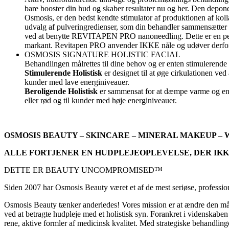
bare booster din hud og skaber resultater nu og her. Den depone
Osmosis, er den bedst kendte stimulator af produktionen af kolla
udvalg af pulveringredienser, som din behandler sammensætter s
ved at benytte REVITAPEN PRO nanoneedling. Dette er en pen d
markant. Revitapen PRO anvender IKKE nåle og udøver derfo
OSMOSIS SIGNATURE HOLISTIC FACIAL
Behandlingen målrettes til dine behov og er enten stimulerende 
Stimulerende Holistisk
er designet til at øge cirkulationen ve
kunder med lave energiniveauer.
Beroligende Holistisk
er sammensat for at dæmpe varme og ener
eller rød og til kunder med høje energiniveauer.
OSMOSIS BEAUTY – SKINCARE – MINERAL MAKEUP –
ALLE FORTJENER EN HUDPLEJEOPLEVELSE, DER IK
DETTE ER BEAUTY UNCOMPROMISED™
Siden 2007 har Osmosis Beauty været et af de mest seriøse, profession
Osmosis Beauty tænker anderledes! Vores mission er at ændre den måde 
ved at betragte hudpleje med et holistisk syn. Forankret i videnskabe
rene, aktive formler af medicinsk kvalitet. Med strategiske behandling