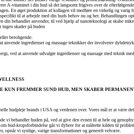
rer A-vitaminet i din hud så det langsomt frigives over de efterfølgend
gen. En øget produktion af kollagen vil medføre en virkelig og varig fo
pecifikt til at arbejde med din huds behov nu og her. Behandlingen op
in behandler anvender, til ved hjælp af nanoteknologi at skabe mikro
r ingen skader på huden
eller beroligende.
d at anvende ingredienser og massage teknikker der involverer dybdetryk 
gi, ved at anvende udvalgte ingredienser og massage med teknik med le
 WELLNESS
KE KUN FREMMER SUND HUD, MEN SKABER PERMANEN
elle hudpleje brands i USA og verdenen over. Vores mål er at være det f
vi behandler huden på, ved at give den evnen til at hele og genopbygge 
n om hud-kropsforbindelse går vi dybere for at målrette kilden til prob
er, opnår vi synlige, varige transformationer og generelt velvære.