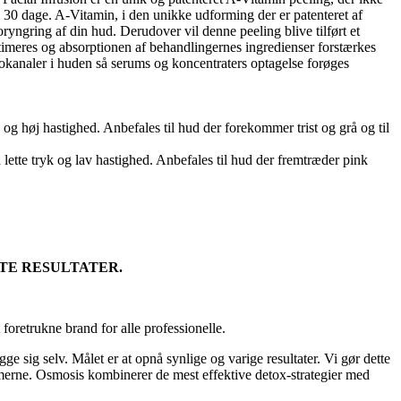
e 30 dage. A-Vitamin, i den unikke udforming der er patenteret af
ryngring af din hud. Derudover vil denne peeling blive tilført et
timeres og absorptionen af behandlingernes ingredienser forstærkes
kanaler i huden så serums og koncentraters optagelse forøges
og høj hastighed. Anbefales til hud der forekommer trist og grå og til
tte tryk og lav hastighed. Anbefales til hud der fremtræder pink
TE RESULTATER.
oretrukne brand for alle professionelle.
sig selv. Målet er at opnå synlige og varige resultater. Vi gør dette
lemerne. Osmosis kombinerer de mest effektive detox-strategier med