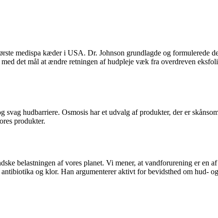
e første medispa kæder i USA. Dr. Johnson grundlagde og formulerede der
 med det mål at ændre retningen af ​​hudpleje væk fra overdreven eksfol
 og svag hudbarriere. Osmosis har et udvalg af produkter, der er skåns
ores produkter.
 belastningen af vores planet. Vi mener, at vandforurening er en af ​​de
er, antibiotika og klor. Han argumenterer aktivt for bevidsthed om hud-