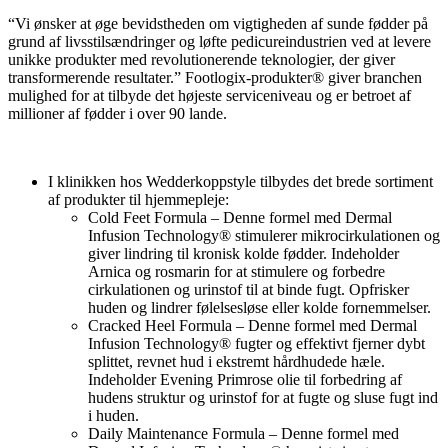
“Vi ønsker at øge bevidstheden om vigtigheden af sunde fødder på
grund af livsstilsændringer og løfte pedicureindustrien ved at levere
unikke produkter med revolutionerende teknologier, der giver
transformerende resultater.” Footlogix-produkter® giver branchen
mulighed for at tilbyde det højeste serviceniveau og er betroet af
millioner af fødder i over 90 lande.
I klinikken hos Wedderkoppstyle tilbydes det brede sortiment
af produkter til hjemmepleje:
Cold Feet Formula – Denne formel med Dermal
Infusion Technology® stimulerer mikrocirkulationen og
giver lindring til kronisk kolde fødder. Indeholder
Arnica og rosmarin for at stimulere og forbedre
cirkulationen og urinstof til at binde fugt. Opfrisker
huden og lindrer følelsesløse eller kolde fornemmelser.
Cracked Heel Formula – Denne formel med Dermal
Infusion Technology® fugter og effektivt fjerner dybt
splittet, revnet hud i ekstremt hårdhudede hæle.
Indeholder Evening Primrose olie til forbedring af
hudens struktur og urinstof for at fugte og sluse fugt ind
i huden.
Daily Maintenance Formula – Denne formel med