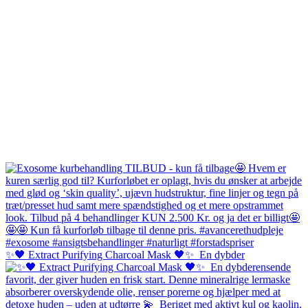
✨🖤 Extract Purifying Charcoal Mask 🖤✨⁠ ⁠ En dybder