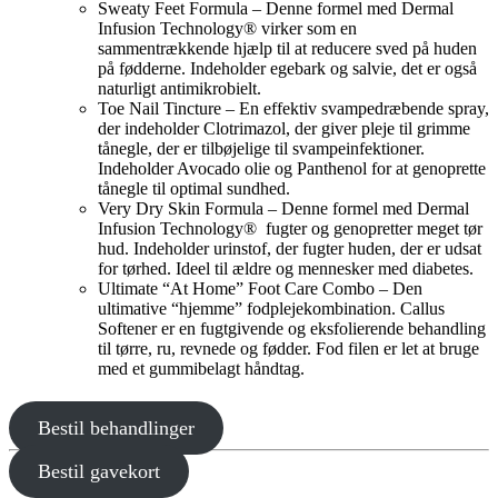
Sweaty Feet Formula – Denne formel med Dermal
Infusion Technology® virker som en
sammentrækkende hjælp til at reducere sved på huden
på fødderne. Indeholder egebark og salvie, det er også
naturligt antimikrobielt.
Toe Nail Tincture – En effektiv svampedræbende spray,
der indeholder Clotrimazol, der giver pleje til grimme
tånegle, der er tilbøjelige til svampeinfektioner.
Indeholder Avocado olie og Panthenol for at genoprette
tånegle til optimal sundhed.
Very Dry Skin Formula – Denne formel med Dermal
Infusion Technology® fugter og genopretter meget tør
hud. Indeholder urinstof, der fugter huden, der er udsat
for tørhed. Ideel til ældre og mennesker med diabetes.
Ultimate “At Home” Foot Care Combo – Den
ultimative “hjemme” fodplejekombination. Callus
Softener er en fugtgivende og eksfolierende behandling
til tørre, ru, revnede og fødder. Fod filen er let at bruge
med et gummibelagt håndtag.
Bestil behandlinger
Bestil gavekort