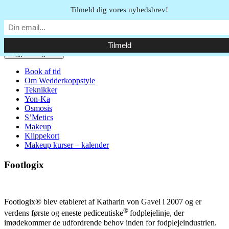
Skip to content
Tilmeld dig vores nyhedsbrev!
Ansigtsbehandling, makeupartist og stylecoaching
Toggle navigation
Book af tid
Om Wedderkoppstyle
Teknikker
Yon-Ka
Osmosis
S’Metics
Makeup
Klippekort
Makeup kurser – kalender
Footlogix
Footlogix® blev etableret af Katharin von Gavel i 2007 og er
®
verdens første og eneste pediceutiske
fodplejelinje, der
imødekommer de udfordrende behov inden for fodplejeindustrien.