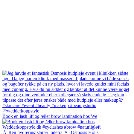
Book en lash lift og /eller brow lamination hos We
💧 Ren hydrering starter indefra 💧⁠ ⁠ Osmosis Holis