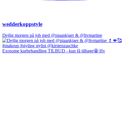
wedderkoppstyle
Dejlig morgen på job med @piaankjaer & @livmartine
Exosome kurbehandling TILBUD - kun få tilbage🤩 Hv