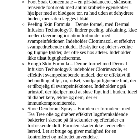
Foot Soak Concentrate – en pH-balanceret, skånsom,
rensende foot soak med antimikrobielle egenskaber
hjælper med at blødgøre tør, ru hud uden at dehydrere
huden, mens den lægges i blød.
Peeling Skin Formula – Denne formel, med Dermal
Infusion Technology®, lindrer peeling, afskalning, kløe
mellem tæerne og irritation forbundet med
svampeinfektioner. Indeholder Clotrimazol, et effektivt
svampedræbende middel. Beskytter og plejer svedige
og fugtige fødder, der ofte ses hos atleter. Indeholder
ikke tilsat fugtighedscreme.
Rough Skin Formula – Denne formel med Dermal
Infusion Technology® indeholder Clotrimazole, et
effektivt svampedræbende middel, der er effektivt til
behandling af tør, ru, ridset, sandpapirlignende hud, der
er tilbøjelig til svampeinfektioner. Indeholder også
urinstof, der hjælper med at sluse fugt ind i huden. Ideel
til diabetikere, ældre og dem, der er
immunkompromitterede.
Shoe Deodorant Spray – Formlen er formuleret med
Tea Tree-olie og dræber effektivt lugtfremkaldende
bakterier i skoene på få sekunder og efterlader en
forfriskende duft. Formlen skader ikke læder eller
lærred. Let at bruge og giver mulighed for en
kontrolleret og målrettet anvendelse.