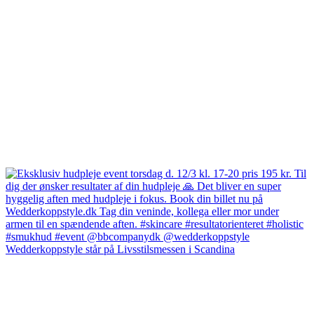
Wedderkoppstyle står på Livsstilsmessen i Scandina