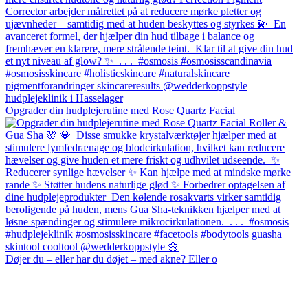
Opgrader din hudplejerutine med Rose Quartz Facial
Døjer du – eller har du døjet – med akne?⁠ Eller o