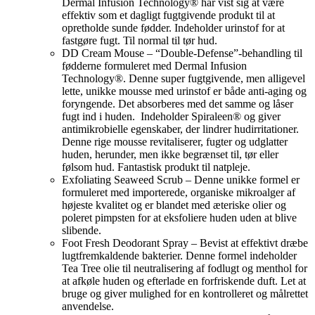
Dermal Infusion Technology® har vist sig at være
effektiv som et dagligt fugtgivende produkt til at
opretholde sunde fødder. Indeholder urinstof for at
fastgøre fugt. Til normal til tør hud.
DD Cream Mouse – “Double-Defense”-behandling til
fødderne formuleret med Dermal Infusion
Technology®. Denne super fugtgivende, men alligevel
lette, unikke mousse med urinstof er både anti-aging og
foryngende. Det absorberes med det samme og låser
fugt ind i huden. Indeholder Spiraleen® og giver
antimikrobielle egenskaber, der lindrer hudirritationer.
Denne rige mousse revitaliserer, fugter og udglatter
huden, herunder, men ikke begrænset til, tør eller
følsom hud. Fantastisk produkt til natpleje.
Exfoliating Seaweed Scrub – Denne unikke formel er
formuleret med importerede, organiske mikroalger af
højeste kvalitet og er blandet med æteriske olier og
poleret pimpsten for at eksfoliere huden uden at blive
slibende.
Foot Fresh Deodorant Spray – Bevist at effektivt dræbe
lugtfremkaldende bakterier. Denne formel indeholder
Tea Tree olie til neutralisering af fodlugt og menthol for
at afkøle huden og efterlade en forfriskende duft. Let at
bruge og giver mulighed for en kontrolleret og målrettet
anvendelse.