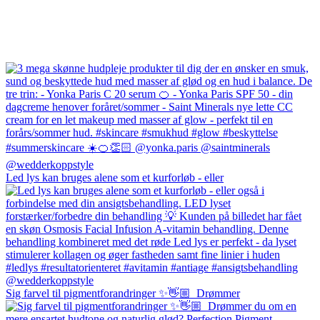
Led lys kan bruges alene som et kurforløb - eller
Sig farvel til pigmentforandringer ✨👋🏼⁠ ⁠ Drømmer