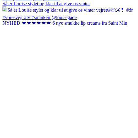
Så er Louise stylet og klar til at give os vinter
NYHED 💋💋💋💋💋💋 6 nye smukke lip creams fra Saint Min